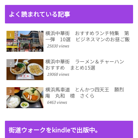
よく読まれている記事
横浜中華街 おすすめランチ特集 第
一弾 10選 ビジネスマンのお昼ご飯
25830 views
横浜中華街 ラーメン＆チャーハン
おすすめ まとめ15選
19068 views
横浜馬車道 とんかつ四天王 勝烈
庵 丸和 檍 さくら
6463 views
街道ウォークをkindleで出版中。