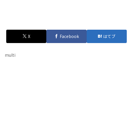
X
Facebook
はてブ
multi