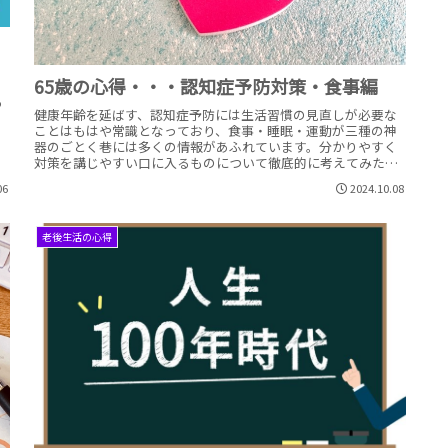
65歳の心得・・・認知症予防対策・食事編
つ
健康年齢を延ばす、認知症予防には生活習慣の見直しが必要な
ことはもはや常識となっており、食事・睡眠・運動が三種の神
器のごとく巷には多くの情報があふれています。分かりやすく
も
対策を講じやすい口に入るものについて徹底的に考えてみたい
し
と思います。食べたほうがいいもの、食べるのを控えた方がい
06
2024.10.08
いもの、自分にできそうなものを具体的に厳選してみました
老後生活の心得