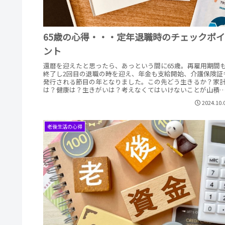
65歳の心得・・・定年退職時のチェックポイ
ント
還暦を迎えたと思ったら、あっという間に65歳。再雇用期間
終了し2回目の退職の時を迎え、年金も支給開始、介護保険証
発行される節目の年となりました。この先どう生きるか？家
は？健康は？生きがいは？考えなくてはいけないことが山積
み、特にお金と健康の問題は待ったなしです。
2024.10.
老後生活の心得