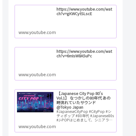
https://www.youtube.com/wat
ch?v=gKWCytSLscE
www.youtube.com
https://www.youtube.com/wat
ch?v=6mIsW8A5uPc
www.youtube.com
【Japanese City Pop 80’s
Vol.1】 なつかしの80年代 あの
時流れていたサウンド
@Tokyo Japan
#JapaneseCityPop #CityPop #シ
ティポップ #80年代 #Japanese80s
#J-POPはじめまして、シニアライ
フハッカーの「ゆう」です。 充実
www.youtube.com
のシニアライフを目指してシ…
ReadMore