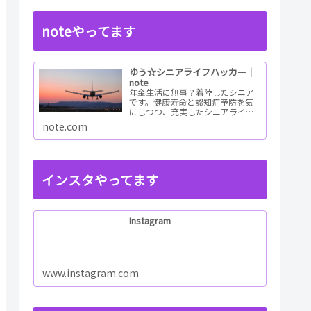
noteやってます
ゆう☆シニアライフハッカー｜
note
年金生活に無事？着陸したシニア
です。健康寿命と認知症予防を気
にしつつ、充実したシニアライフ
を目指すためのチャレンジレポー
note.com
トを書いています。情報も幅広く
集めて老後の未来予想図を描ける
ようしたいと考えてい...ReadMore
インスタやってます
Instagram
www.instagram.com