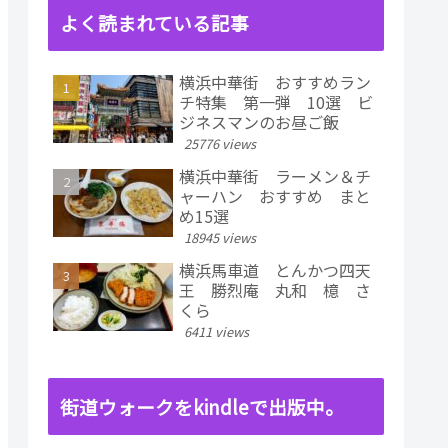
よく読まれている記事
横浜中華街 おすすめラン
チ特集 第一弾 10選 ビ
ジネスマンのお昼ご飯
25776 views
横浜中華街 ラーメン＆チ
ャーハン おすすめ まと
め15選
18945 views
横浜馬車道 とんかつ四天
王 勝烈庵 丸和 檍 さ
くら
6411 views
街道ウォークをkindleで出版中。