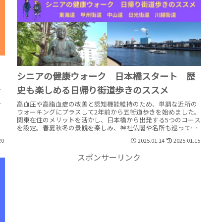
シニアの健康ウォーク 日本橋スタート 歴
。
れ
史も楽しめる日帰り街道歩きのススメ
、
う
高血圧や高脂血症の改善と認知機能維持のため、単調な近所の
ウォーキングにプラスして2年前から五街道歩きを始めました。
関東在住のメリットを活かし、日本橋から出発する5つのコース
を設定。春夏秋冬の景観を楽しみ、神社仏閣や名所も巡ってい
ます。手軽に始められる健康ウォーキング、あなたもいかがで
20
2025.01.14
2025.01.15
すか？
スポンサーリンク