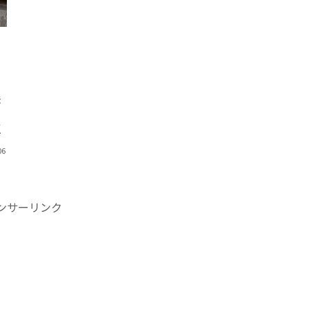
老
？
に
06
ンサーリンク