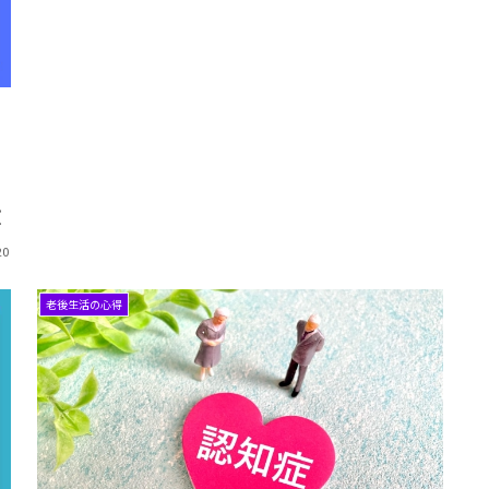
し
見
20
老後生活の心得