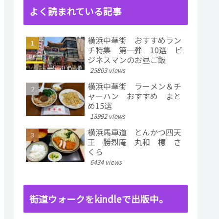
よく読まれている記事
横浜中華街 おすすめラン
チ特集 第一弾 10選 ビ
ジネスマンのお昼ご飯
25803 views
横浜中華街 ラーメン＆チ
ャーハン おすすめ まと
め15選
18992 views
横浜馬車道 とんかつ四天
王 勝烈庵 丸和 檍 さ
くら
6434 views
街道ウォークをkindleで出版中。