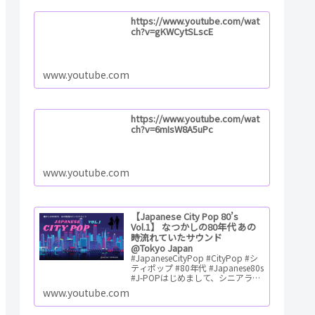
https://www.youtube.com/wat
ch?v=gKWCytSLscE
www.youtube.com
https://www.youtube.com/wat
ch?v=6mIsW8A5uPc
www.youtube.com
【Japanese City Pop 80’s
Vol.1】 なつかしの80年代 あの
時流れていたサウンド
@Tokyo Japan
#JapaneseCityPop #CityPop #シ
ティポップ #80年代 #Japanese80s
#J-POPはじめまして、シニアライ
フハッカーの「ゆう」です。 充実
www.youtube.com
のシニアライフを目指してシ…
ReadMore