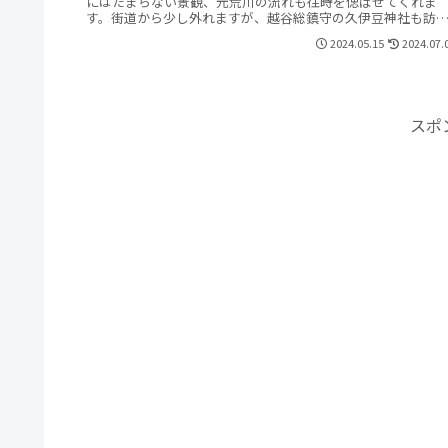
にはたまらない景観、元荒川の流れも往時を偲ばせてくれま
す。街道から少し外れますが、越谷総鎮守の久伊豆神社も訪
ます、歴史に彩られた神社仏閣も満載のコースです。
2024.05.15
2024.07.
スポ