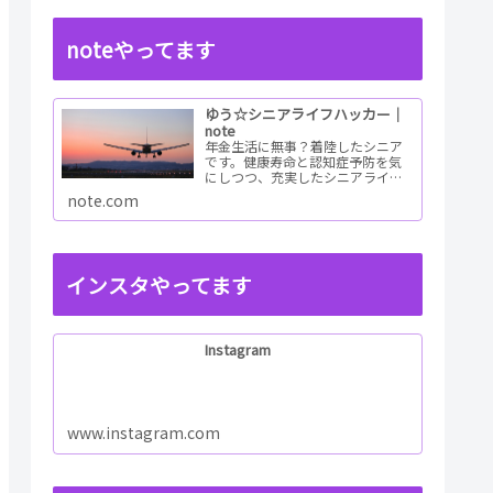
noteやってます
ゆう☆シニアライフハッカー｜
note
年金生活に無事？着陸したシニア
です。健康寿命と認知症予防を気
にしつつ、充実したシニアライフ
を目指すためのチャレンジレポー
note.com
トを書いています。情報も幅広く
集めて老後の未来予想図を描ける
ようしたいと考えてい...ReadMore
インスタやってます
Instagram
www.instagram.com