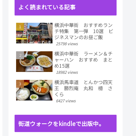
よく読まれている記事
横浜中華街 おすすめラン
チ特集 第一弾 10選 ビ
ジネスマンのお昼ご飯
25798 views
横浜中華街 ラーメン＆チ
ャーハン おすすめ まと
め15選
18982 views
横浜馬車道 とんかつ四天
王 勝烈庵 丸和 檍 さ
くら
6427 views
街道ウォークをkindleで出版中。