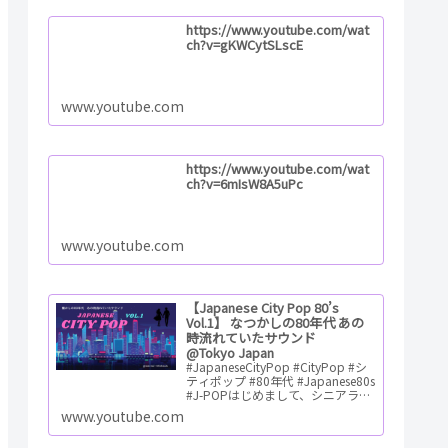
https://www.youtube.com/wat
ch?v=gKWCytSLscE
www.youtube.com
https://www.youtube.com/wat
ch?v=6mIsW8A5uPc
www.youtube.com
【Japanese City Pop 80’s
Vol.1】 なつかしの80年代 あの
時流れていたサウンド
@Tokyo Japan
#JapaneseCityPop #CityPop #シ
ティポップ #80年代 #Japanese80s
#J-POPはじめまして、シニアライ
フハッカーの「ゆう」です。 充実
www.youtube.com
のシニアライフを目指してシ…
ReadMore