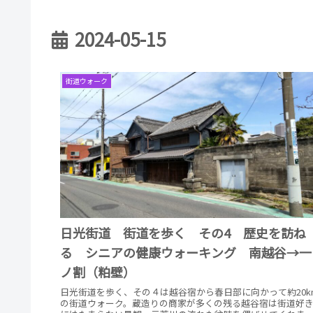
2024-05-15
街道ウォーク
日光街道 街道を歩く その4 歴史を訪ね
る シニアの健康ウォーキング 南越谷→一
ノ割（粕壁）
日光街道を歩く、その４は越谷宿から春日部に向かって約20k
の街道ウォーク。蔵造りの商家が多くの残る越谷宿は街道好