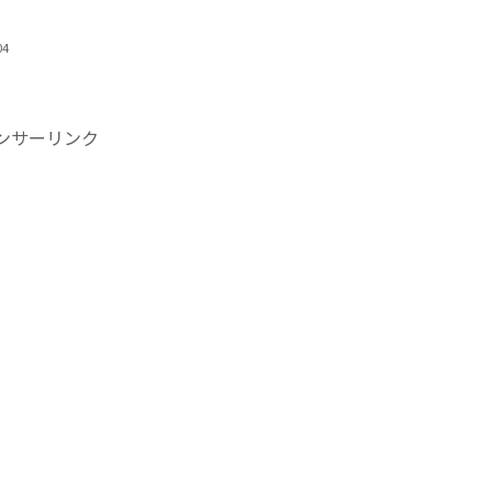
ね
04
ンサーリンク