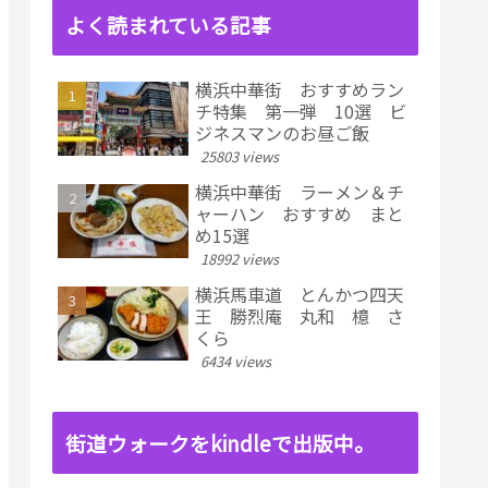
よく読まれている記事
横浜中華街 おすすめラン
チ特集 第一弾 10選 ビ
ジネスマンのお昼ご飯
25803 views
横浜中華街 ラーメン＆チ
ャーハン おすすめ まと
め15選
18992 views
横浜馬車道 とんかつ四天
王 勝烈庵 丸和 檍 さ
くら
6434 views
街道ウォークをkindleで出版中。