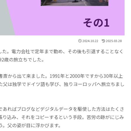
2024.10.22
2025.03.28
ました。電力会社で定年まで勤め、その後も引退することなく
92歳の旅立ちでした。
から出て来ました。1991年と2000年ですから30年以上
た父は独学でドイツ語も学び、独りヨーロッパへ旅立ちまし
であればブログなどデジタルデータを駆使した方法はたくさ
張り込み、それをコピーするという手段。苦労の跡がにじみ
う。父の姿が目に浮かびます。