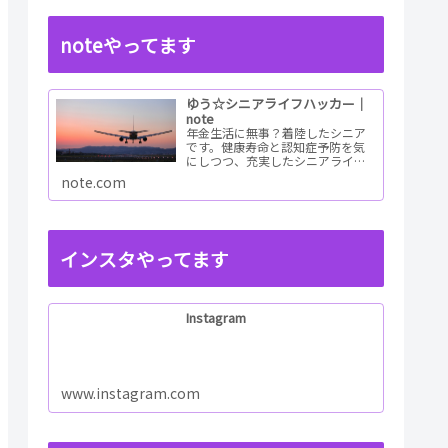
noteやってます
ゆう☆シニアライフハッカー｜
note
年金生活に無事？着陸したシニア
です。健康寿命と認知症予防を気
にしつつ、充実したシニアライフ
を目指すためのチャレンジレポー
note.com
トを書いています。情報も幅広く
集めて老後の未来予想図を描ける
ようしたいと考えてい...ReadMore
インスタやってます
Instagram
www.instagram.com