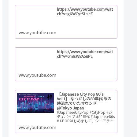
https://www.youtube.com/wat
ch?v=gKWCytSLscE
www.youtube.com
https://www.youtube.com/wat
ch?v=6mIsW8A5uPc
www.youtube.com
【Japanese City Pop 80’s
Vol.1】 なつかしの80年代 あの
時流れていたサウンド
@Tokyo Japan
#JapaneseCityPop #CityPop #シ
ティポップ #80年代 #Japanese80s
#J-POPはじめまして、シニアライ
フハッカーの「ゆう」です。 充実
www.youtube.com
のシニアライフを目指してシ…
ReadMore