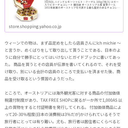
HEINDL ハインドルモーツァルト・クーゲル 100g(7粒入) ヌガー
入りビターチョコレート 個包装 オーストリア土産 夏季クール
1953年創業のオーストリアを代表する最も歴史のあるチョコレー
トメ...ReadMore
store.shopping.yahoo.co.jp
ウィーンでの物は、まず品定めをしたら店員さんにIch michie 〜
と言うか、めくばりをして取り出して貰うことである、日本のよ
うに自分で勝手にとってはいけないとガイドブックに書いてあっ
た。 商品を買うとその店員が伝票を書いてくれるので、それを受
け取り、別にいる会計の店員のところで支払いを済ませた後、商
品を受け取るという慣習のようだった。
ところで、オーストリアには海外観光客に対する商品の付加価値
税還付制度があり、TAX FREE SHOPに戻るが一か所で1,000AS 以
上の買物をすると付証明書を発行してくれる。 付加価値商品によ
って20-30％程度(日本の消費税は3％だが)かけられているそうで
旅行者にとっては有り難い。尤も、旅行者は居住者にくらべると