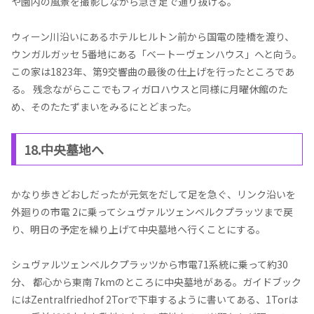
や園内の風景を撮影しながら急ぎ足で通り抜ける。
ウィーン川沿いにあるホテルヒルトン前から国電の陸橋を渡り、
ウンガルガッセ 5番地にある「ベートーヴェンハウス」へと向う。
この家は1823年、第9交響曲の最後の仕上げを行ったところであ
る。 残念ながらここでもフィガロハウスと同様に月曜休館のた
め、そのたたずまいをみるにとどまった。
18.中央墓地へ
かなり歩きどおしだったが元気をだして足を急ぐ、リンク沿いを
外廻りの市電 2に乗ってシュヴァルツェンベルクプラッツまで戻
り、明日の予定を繰り上げて中央墓地へ行くことにする。
シュヴァルツェンベルクプラッツから市電71系統に乗って約30
分、 都心から東南 7kmのところに中央墓地がある。ガイドブック
にはZentralfriedhof 2Torで下車するように書いてある、1Torは