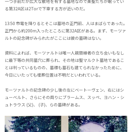
一つ手前だが広大な敷地を有する墓地なので楽聖たちが眠ってい
る第32A区は2Torで下車する方が近いのだ。
13:50 市電を降りるとそこは墓地の正門前、人はまばらであった。
正門から約200m入ったところに第32A区がある。まず、モーツァ
ルトの記念碑がみられたがここには彼の墓碑はない。
資料によれば、モーツァルトは唯一人親類縁者の立ち会いもなし
に最下等の共同墓穴に葬られ、その地は聖マルクト墓地であるこ
とは判っているものの、墓標も墓石も建てられなかったために、
今日にいたっても埋葬位置は不明だといわれている。
モーツァルトの記念碑の少し後の左にベートーヴェン、右にはシ
ューベルト、さらにその周りにブラームス、スッペ、ヨハン・シ
ュトラウス (父)、 (子)、らの墓碑がある。