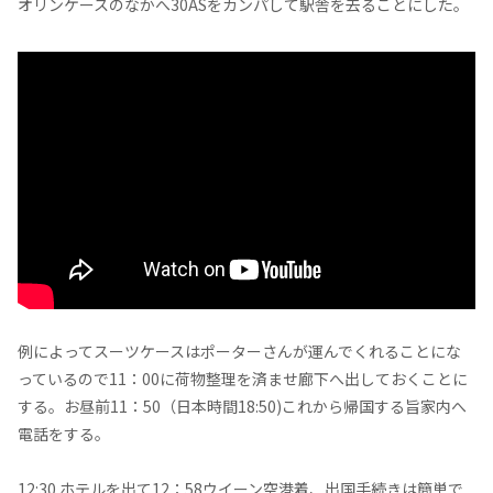
オリンケースのなかへ30ASをカンパして駅舎を去ることにした。
例によってスーツケースはポーターさんが運んでくれることにな
っているので11：00に荷物整理を済ませ廊下へ出しておくことに
する。お昼前11：50（日本時間18:50)これから帰国する旨家内へ
電話をする。
12:30 ホテルを出て12：58ウイーン空港着、出国手続きは簡単で