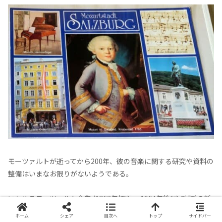
モーツァルトが逝ってから200年、彼の音楽に関する研究や資料の
整備はいまなお限りがないようである。
いわゆるモーツァルト全集 (1862年初版、 1964年第6版改訂)の新
版完成をはじめ、演奏様式の復元、新解釈の試み等である。ま
ホーム
シェア
目次へ
トップ
サイドバー