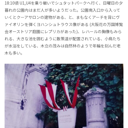
18:10頃 U1,U4を乗り継いでシュタットパークへ行く、日曜日の夕
暮れの公園内はまだ人が多いようだった。公園南入口から入って
いくとクーアサロンの建物がある、と、まもなくアーチを背にヴ
ァイオリンを弾くヨハンシュトラウス像がある (大阪花の万国博覧
会オーストリア庭園にレプリカがあった)、レハールの胸像もみら
れる、大きな池を囲むように散策道が配置されている、小鳥たち
が水浴をしている、木立の茂みは自然林のようで年輪を刻んだ老
木も多い。