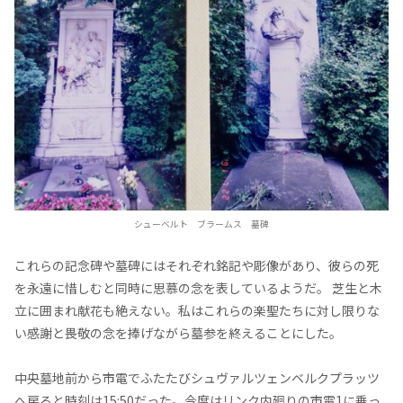
シューベルト ブラームス 墓碑
これらの記念碑や墓碑にはそれぞれ銘記や彫像があり、彼らの死
を永遠に惜しむと同時に思慕の念を表しているようだ。 芝生と木
立に囲まれ献花も絶えない。私はこれらの楽聖たちに対し限りな
い感謝と畏敬の念を捧げながら墓参を終えることにした。
中央墓地前から市電でふたたびシュヴァルツェンベルクプラッツ
へ戻ると時刻は15:50だった。今度はリンク内廻りの市電1に乗っ