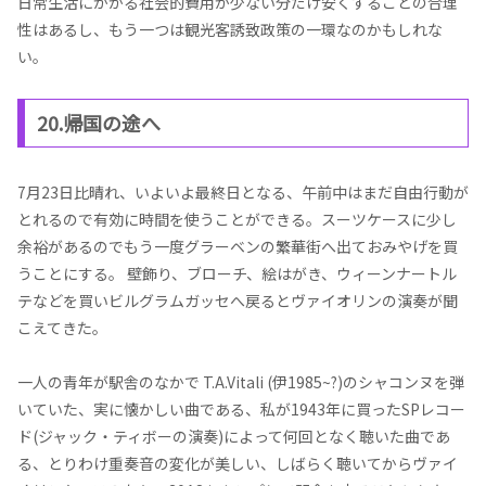
日常生活にかかる社会的費用が少ない分だけ安くすることの合理
性はあるし、もう一つは観光客誘致政策の一環なのかもしれな
い。
20.帰国の途へ
7月23日比晴れ、いよいよ最終日となる、午前中はまだ自由行動が
とれるので有効に時間を使うことができる。スーツケースに少し
余裕があるのでもう一度グラーベンの繁華街へ出ておみやげを買
うことにする。 壁飾り、ブローチ、絵はがき、ウィーンナートル
テなどを買いビルグラムガッセへ戻るとヴァイオリンの演奏が聞
こえてきた。
一人の青年が駅舎のなかで T.A.Vitali (伊1985~?)のシャコンヌを弾
いていた、実に懐かしい曲である、私が1943年に買ったSPレコー
ド(ジャック・ティボーの演奏)によって何回となく聴いた曲であ
る、とりわけ重奏音の変化が美しい、しばらく聴いてからヴァイ