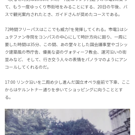
て、もう一度ゆっくり市街地をみることにする、20日の午後、バ
スで観光案内されたとき、ガイドさんが奨めたコースである。
72時間フリーパスはここでも威力?を発揮してくれる。市電1はシ
ュテファン寺院をコンパスの中心にして時計方向に廻り、一周に
要した時間は35分、この間、あの堂々とした国会議事堂やゴシッ
ク建築風の市庁舎、優美な姿のヴォティーフ教会、運河沿いの街
並みなど、 そして、行き交う人々の表情をパノラマのようにアン
コールしてくれるのだ。
17:00 リンク沿いを二周め少し進んだ国立オペラ座前で下車、ここ
からはケルントナー通りを歩いてショッピングに向うこととす
る。