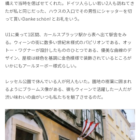
構えで当時を偲ばせてくれた。ドイツ人らしい若い2人も訪ねてき
たが私と同じだった、ハウスの入口でその男性にシャッターを切
って貰いDanke schön! とお礼をいう。
U1に乗って1区間、カールスプラッツ駅から表へ出て駅舎をみ
る。ウィーンの街に数多い世紀末様式のパピリオンである、オッ
トー・ワグナーが設計したもののひとつである、優美な曲線のデ
ザイン、屋根は緑色を基調に金色模様で装飾されているところが
いかにもアールヌーボー様式らしい。
レッセル公園で休んでいる人が何人もいた。園地の樹葉に囲まれ
るようにブラームス像がある、彼もウィーンで活躍した一人だが
渋い味わいの曲がいつも私たちを魅了させるのだ。