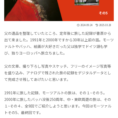
2024.09.24
2025.03.28
父の遺品を整理していたところ、定年後に旅した記録が書斎から
出て来ました。1991年と2000年ですから30年以上前の話。モーツ
ァルトやバッハ、絵画が大好きだった父は独学でドイツ語も学
び、独りヨーロッパへ旅立ちました。
父の文章、撮り下ろし写真やスケッチ、フリーのイメージ写真等
を盛り込み、アナログで残された旅の記録をデジタルデータとし
て完成させ残してあげたいと思います。
1991年に旅した記録、モーツアルトの旅は、その１~その５。
2000年に旅したバッハ没後250周年、中・東欧周遊の旅は、その
１~その４、全9回でご紹介しようと思います。今回はモーツァル
トその5、最終回です。