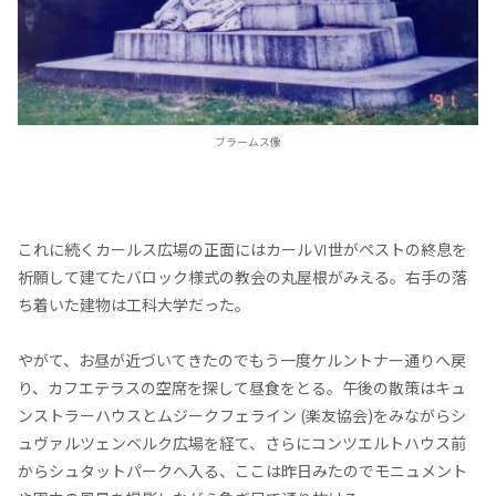
ブラームス像
これに続くカールス広場の正面にはカールⅥ世がペストの終息を
祈願して建てたバロック様式の教会の丸屋根がみえる。右手の落
ち着いた建物は工科大学だった。
やがて、お昼が近づいてきたのでもう一度ケルントナー通りへ戻
り、カフエテラスの空席を探して昼食をとる。午後の散策はキュ
ンストラーハウスとムジークフェライン (楽友協会)をみながらシ
ュヴァルツェンベルク広場を経て、さらにコンツエルトハウス前
からシュタットパークへ入る、ここは昨日みたのでモニュメント