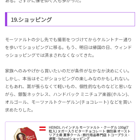
ある。さすがに像を仰ぐ人も多かった。
19.ショッピング
モーツァルトの少し先でも撮影をつづけてからケルントナー通り
を歩いてショッピングに移る。もう、明日は帰国の日、ウィンド
ゥショッピングでは済まされなくなってきた。
家族へのみやげから買いたいのだが条件がなかなか決めにくい。
しかし、本当はそこがショッピングの楽しみなのかもしれない。
ともあれ、嵩が張らなくて軽いもの、個性的なものなどと思いな
がら、銀製ネックレス、ハンドバック ミニチュア楽器(ホルン)、
オルゴール、モーツァルトクーゲルン(チョコレート) などを買い
求めたりした。
HEINDL ハインドル モーツァルト・クーゲル 100g(7
粒入) ヌガー入りビターチョコレート 個包装 オースト
リア土産 夏季クール : 旅行用品専門店 トコープラス -
通販 - Yahoo!ショッピング