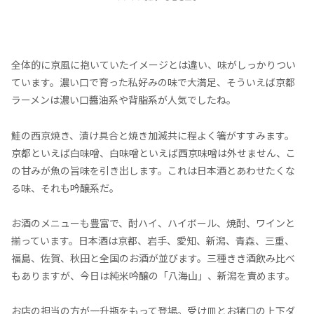
全体的に京風に抱いていたイメージとは違い、味がしっかりつい
ています。濃い口で育った私好みの味で大満足、そういえば京都
ラーメンは濃い口醬油系や背脂系が人気でしたね。
鮭の西京焼き、漬け具合と焼き加減共に程よく箸がすすみます。
京都といえば白味噌、白味噌といえば西京味噌は外せません、こ
の甘みが魚の旨味を引き出します。これは日本酒とあわせたくな
る味、それも吟醸系だ。
お酒のメニューも豊富で、酎ハイ、ハイボール、焼酎、ワインと
揃っています。日本酒は京都、岩手、愛知、新潟、青森、三重、
福島、佐賀、秋田と全国のお酒が並びます。三種きき酒飲み比べ
もありますが、今日は純米吟醸の「八海山」、新潟を責めます。
お店の担当の方が一升瓶をもって登場。受け皿とお猪口の上下ダ