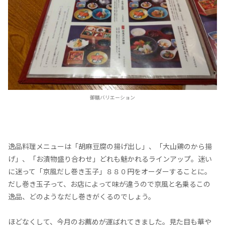
御膳バリエーション
逸品料理メニューは「胡麻豆腐の揚げ出し」、「大山鶏のから揚
げ」、「お漬物盛り合わせ」どれも魅かれるラインアップ。迷い
に迷って「京風だし巻き玉子」８８０円をオーダーすることに。
だし巻き玉子って、お店によって味が違うので京風と名乗るこの
逸品、どのようなだし巻きがくるのでしょう。
ほどなくして、今月のお薦めが運ばれてきました。見た目も華や