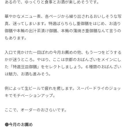
あるので、ゆっくりと食事とお酒が楽しめそうです。
華やかなメニュー表、各ページから繰り出されるおいしそうな写
真、迷ってしまいます。特選ばらちらし重御膳をはじめ、お造り
御膳や本鮪の出汁茶漬け御膳、本鮪の蒲焼き重御膳なんて言うの
もあります。
入口で見かけた一目ぼれの今月お薦めの他、もう一つをどうする
かが迷うところ。やはり、ここは京都のおばんざいをメインにし
た「特選豆皿御膳」をセレクトしましょう。６種類のおばんざい
は魅力、お酒も進みそう。
例によって生ビールで疲れを癒します。スーパードライのジョッ
キでモチベーションアップ。
ここで、オーダーのおさらいです。
●今月のお薦め