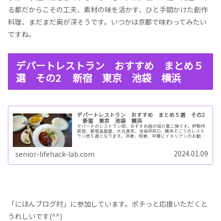
る都だからこその工夫、素材の味を活かす、ひと手間かけた創作
料理、まだまだ奥が深そうです。いつかは京都で味わってみたい
ですね。
デパートレストラン おすすめ まとめ５
選 その2 新宿 東京 池袋 横浜
デパートレストラン おすすめ まとめ５選 その2
新宿 東京 池袋 横浜
デパートのレストラン街、おすすめ店の紹介第二弾です。伊勢丹
新宿、新宿高島屋、大丸東京、池袋PARCO、横浜そごうのレスト
ラン街５選となります。洋食、和食、中華にイタリアンのお勧め
店はどこも美味しくリーズナブルで満足間違いなし。お店は南国
酒家、新宿中村屋、京都祇園圓堂、CUCINA ROMANA PAPI、
GARDEN HOUSE YOKOHAMA。
2024.01.09
senior-lifehack-lab.com
「にほんブログ村」に参加しています。ポチっと応援いただくと
うれしいです(^^)