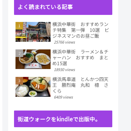
よく読まれている記事
横浜中華街 おすすめラン
チ特集 第一弾 10選 ビ
ジネスマンのお昼ご飯
25766 views
横浜中華街 ラーメン＆チ
ャーハン おすすめ まと
め15選
18930 views
横浜馬車道 とんかつ四天
王 勝烈庵 丸和 檍 さ
くら
6409 views
街道ウォークをkindleで出版中。