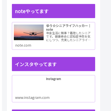
noteやってます
ゆう☆シニアライフハッカー｜
note
年金生活に無事？着陸したシニア
です。健康寿命と認知症予防を気
にしつつ、充実したシニアライフ
を目指すためのチャレンジレポー
note.com
トを書いています。情報も幅広く
集めて老後の未来予想図を描ける
ようしたいと考えてい...ReadMore
インスタやってます
Instagram
www.instagram.com