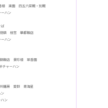
香楼 楽園 四五六菜館・別館
ャーハン
そば
徳鎮 桂宮 華都飯店
ャーハン
錦飯店 景珍楼 翠香園
半チャーハン
州麺房 愛群 青海星
ハン
ーハン