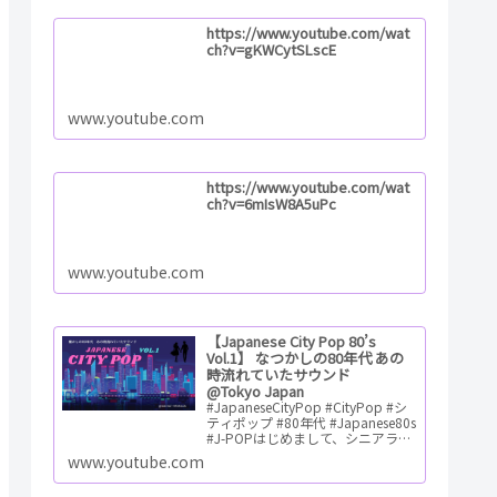
https://www.youtube.com/wat
ch?v=gKWCytSLscE
www.youtube.com
https://www.youtube.com/wat
ch?v=6mIsW8A5uPc
www.youtube.com
【Japanese City Pop 80’s
Vol.1】 なつかしの80年代 あの
時流れていたサウンド
@Tokyo Japan
#JapaneseCityPop #CityPop #シ
ティポップ #80年代 #Japanese80s
#J-POPはじめまして、シニアライ
フハッカーの「ゆう」です。 充実
www.youtube.com
のシニアライフを目指してシ…
ReadMore