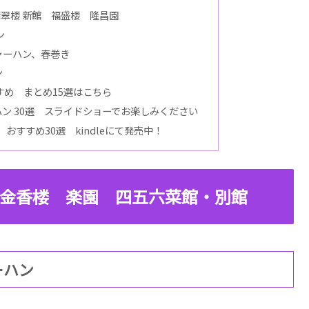
翡翠楼 新館 福盛楼 隆昌園
ン
ャーハン、春巻き
ン
め まとめ15選はこちら
ン 30選 スライドショーでお楽しみください
すすめ30選 kindleにて発売中！
 金香楼 楽園 四五六菜館・別館
ーハン