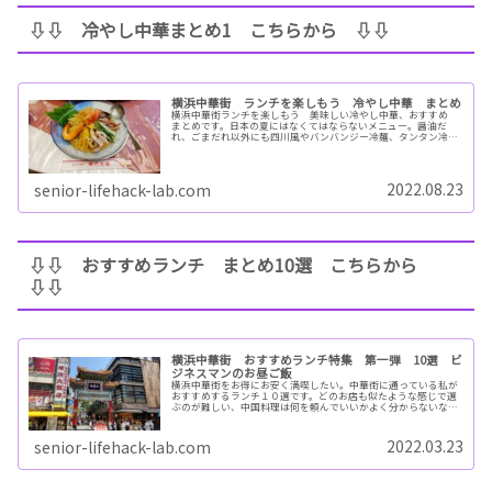
⇩⇩ 冷やし中華まとめ1 こちらから ⇩⇩
横浜中華街 ランチを楽しもう 冷やし中華 まとめ
横浜中華街ランチを楽しもう 美味しい冷やし中華、おすすめ
まとめです。日本の夏にはなくてはならないメニュー。醤油だ
れ、ごまだれ以外にも四川風やバンバンジー冷麺、タンタン冷麺
と種類も豊富。併せて神保町の冷やし中華発祥のお店も紹介しま
す。
2022.08.23
senior-lifehack-lab.com
⇩⇩ おすすめランチ まとめ10選 こちらから
⇩⇩
横浜中華街 おすすめランチ特集 第一弾 10選 ビ
ジネスマンのお昼ご飯
横浜中華街をお得にお安く満喫したい。中華街に通っている私が
おすすめするランチ１０選です。どのお店も似たような感じで選
ぶのが難しい、中国料理は何を頼んでいいかよく分からないな
ど、お困りのネタはつきません。でも大丈夫！ランチで問題解
決。平日のおいしいお昼ごはんを。
2022.03.23
senior-lifehack-lab.com