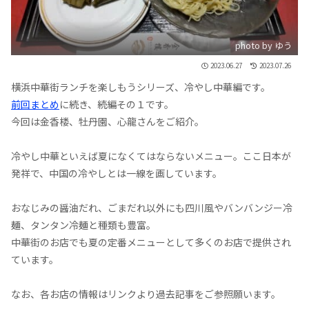
photo by ゆう
2023.06.27
2023.07.26
横浜中華街ランチを楽しもうシリーズ、冷やし中華編です。
前回まとめ
に続き、続編その１です。
今回は金香楼、牡丹園、心龍さんをご紹介。
冷やし中華といえば夏になくてはならないメニュー。ここ日本が
発祥で、中国の冷やしとは一線を画しています。
おなじみの醤油だれ、ごまだれ以外にも四川風やバンバンジー冷
麺、タンタン冷麺と種類も豊富。
中華街のお店でも夏の定番メニューとして多くのお店で提供され
ています。
なお、各お店の情報はリンクより過去記事をご参照願います。