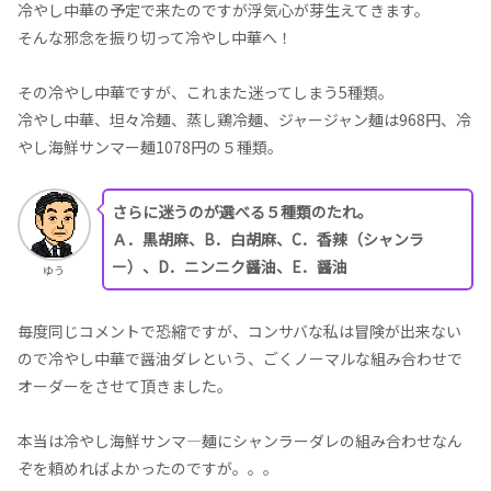
冷やし中華の予定で来たのですが浮気心が芽生えてきます。
そんな邪念を振り切って冷やし中華へ！
その冷やし中華ですが、これまた迷ってしまう5種類。
冷やし中華、坦々冷麺、蒸し鶏冷麺、ジャージャン麺は968円、冷
やし海鮮サンマー麺1078円の５種類。
さらに迷うのが選べる５種類のたれ。
Ａ．黒胡麻、B．白胡麻、C．香辣（シャンラ
ー）、D．ニンニク醤油、E．醤油
ゆう
毎度同じコメントで恐縮ですが、コンサバな私は冒険が出来ない
ので冷やし中華で醤油ダレという、ごくノーマルな組み合わせで
オーダーをさせて頂きました。
本当は冷やし海鮮サンマ―麺にシャンラーダレの組み合わせなん
ぞを頼めればよかったのですが。。。