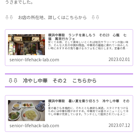
うさまでした。
⇩⇩ お店の所在地、詳しくはこちらから ⇩⇩
横浜中華街 ランチを楽しもう その23 心龍 七
福 萬來行カフェ
安くてお得、そして美味しいとくれば地元サラリーマンの強い味
方、そんな人気の中国料理店。中華街の雑踏に疲れて一休みした
い時におすすめの落ち着けるカフェをご紹介します。定番の黒酢
酢豚の他、しらすと玉子のフワフワ炒め、どれも中華街ならでは
のお味。
2023.02.01
senior-lifehack-lab.com
⇩⇩ 冷やし中華 その２ こちらから
横浜中華街 暑い夏を乗り切ろう 冷やし中華 その
2
夏の暑さも本格的に、それととも食欲も減退。スタミナをつける
ためには中華料理がおすすめ。中華街では夏のメニューとして冷
やし中華が充実しています。ランチとして提供されているメニュ
ーは価格もリーズナブルでお得です。しょうゆやごまだれに飽き
たらバンバンジーやタンタンもお勧め。
2023.07.12
senior-lifehack-lab.com