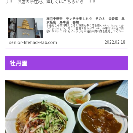
⇩⇩ お店の所在地、詳しくはこちらから ⇩⇩
横浜中華街 ランチを楽しもう その３ 金香楼 北
京飯店 馬車道十番館
本格的な中国料理となると種類も多く何を頼んでいいのかよく分
かりませんよね。そこで登場するのがランチ。中華街はお店が日
替わりでシニアにもピッタリな本格的中国料理を設定してくれま
す。今回は中華街有名店に加え、馬車道のレトロな喫茶店「十番
館」も紹介します。
2022.02.18
senior-lifehack-lab.com
牡丹園