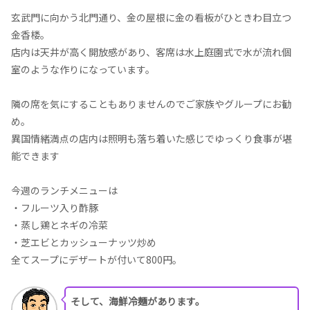
玄武門に向かう北門通り、金の屋根に金の看板がひときわ目立つ
金香楼。
店内は天井が高く開放感があり、客席は水上庭園式で水が流れ個
室のような作りになっています。
隣の席を気にすることもありませんのでご家族やグループにお勧
め。
異国情緒満点の店内は照明も落ち着いた感じでゆっくり食事が堪
能できます
今週のランチメニューは
・フルーツ入り酢豚
・蒸し鶏とネギの冷菜
・芝エビとカッシューナッツ炒め
全てスープにデザートが付いて800円。
そして、海鮮冷麺があります。