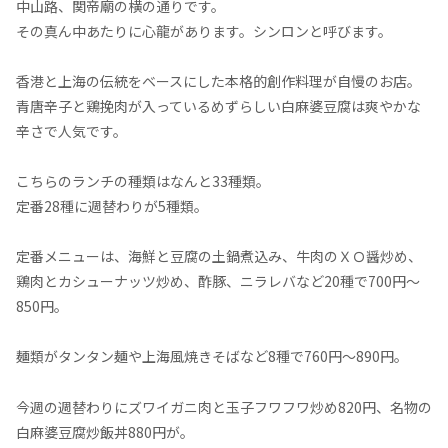
中山路、関帝廟の横の通りです。
その真ん中あたりに心龍があります。シンロンと呼びます。
香港と上海の伝統をベースにした本格的創作料理が自慢のお店。
青唐辛子と鶏挽肉が入っているめずらしい白麻婆豆腐は爽やかな
辛さで人気です。
こちらのランチの種類はなんと33種類。
定番28種に週替わりが5種類。
定番メニューは、海鮮と豆腐の土鍋煮込み、牛肉のＸＯ醤炒め、
鶏肉とカシューナッツ炒め、酢豚、ニラレバなど20種で700円～
850円。
麺類がタンタン麺や上海風焼きそばなど8種で760円～890円。
今週の週替わりにズワイガニ肉と玉子フワフワ炒め820円、名物の
白麻婆豆腐炒飯丼880円が。