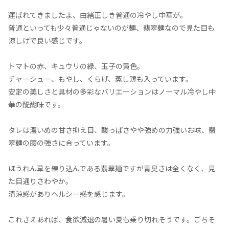
運ばれてきましたよ、由緒正しき普通の冷やし中華が。
普通といっても少々普通じゃないのが麺、翡翠麺なので見た目も
涼しげで良い感じです。
トマトの赤、キュウリの緑、玉子の黄色。
チャーシュー、もやし、くらげ、蒸し鶏も入っています。
安定の美しさと具材の多彩なバリエーションはノーマル冷やし中
華の醍醐味です。
タレは濃いめの甘さ抑え目、酸っぱさやや強めの力強いお味、翡
翠麺の腰の強さに合っています。
ほうれん草を練り込んである翡翠麺ですが青臭さは全くなく、見
た目通りさわやか。
清涼感がありヘルシー感を感じます。
これさえあれば、食欲減退の暑い夏も乗り切れそうです。ごちそ