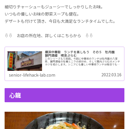
細切りチャーシューもジューシーでしっかりしたお味。
いつもの優しいお味の野菜スープも健在。
デザートも付けて頂き、今日も大満足なランチタイムでした。
⇩⇩ お店の所在地、詳しくはこちらから ⇩⇩
横浜中華街 ランチを楽しもう その５ 牡丹園
獅門酒楼 喫茶ぷらむ
このシリーズも５回目。今回に中華街のランチは牡丹園の八宝
菜、獅門酒楼の牡蠣とニラの卵炒め、そして関内ぷらむのメンチ
カツを紹介します。シニアにも優しい中華街ランチは毎日でも飽
きません。お店が日替わりのセレクトをしてくれるのもうれしい
ですね。新しいメニューを探しに今日も中華街を散策します。
2022.03.16
senior-lifehack-lab.com
心龍